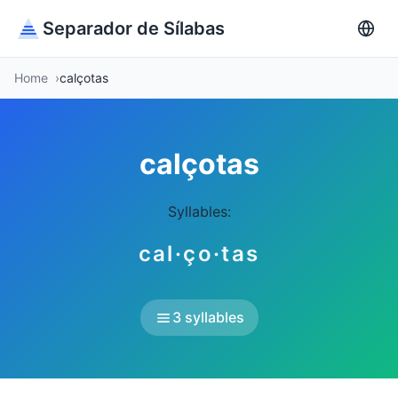
Separador de Sílabas
Home
calçotas
calçotas
Syllables:
cal·ço·tas
3 syllables