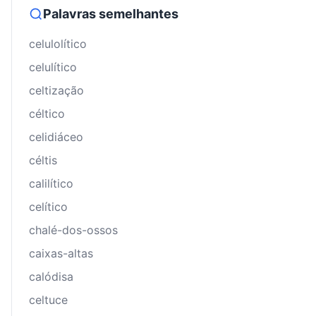
Palavras semelhantes
celulolítico
celulítico
celtização
céltico
celidiáceo
céltis
calilítico
celítico
chalé-dos-ossos
caixas-altas
calódisa
celtuce