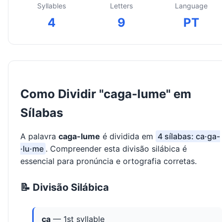
Syllables
Letters
Language
4
9
PT
Como Dividir "caga-lume" em
Sílabas
A palavra
caga-lume
é dividida em
4 sílabas: ca·ga-
·lu·me
. Compreender esta divisão silábica é
essencial para pronúncia e ortografia corretas.
📝 Divisão Silábica
ca
— 1st syllable