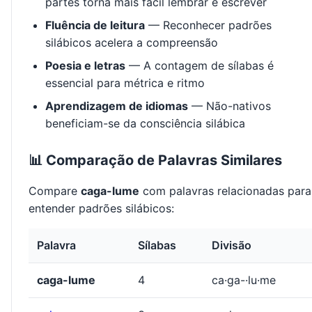
partes torna mais fácil lembrar e escrever
Fluência de leitura
— Reconhecer padrões
silábicos acelera a compreensão
Poesia e letras
— A contagem de sílabas é
essencial para métrica e ritmo
Aprendizagem de idiomas
— Não-nativos
beneficiam-se da consciência silábica
📊 Comparação de Palavras Similares
Compare
caga-lume
com palavras relacionadas para
entender padrões silábicos:
Palavra
Sílabas
Divisão
caga-lume
4
ca·ga-·lu·me