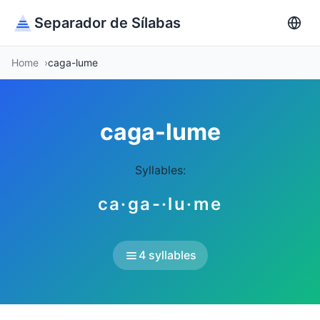
Separador de Sílabas
Home
caga-lume
caga-lume
Syllables:
ca·ga-·lu·me
4 syllables