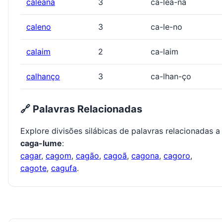
caleana
3
ca-lea-na
caleno
3
ca-le-no
calaim
2
ca-laim
calhanço
3
ca-lhan-ço
🔗 Palavras Relacionadas
Explore divisões silábicas de palavras relacionadas a
caga-lume
:
cagar
,
cagom
,
cagão
,
cagoã
,
cagona
,
cagoro
,
cagote
,
cagufa
.