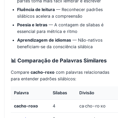
partes torna mais fácil lembrar e escrever
Fluência de leitura
— Reconhecer padrões
silábicos acelera a compreensão
Poesia e letras
— A contagem de sílabas é
essencial para métrica e ritmo
Aprendizagem de idiomas
— Não-nativos
beneficiam-se da consciência silábica
📊 Comparação de Palavras Similares
Compare
cacho-roxo
com palavras relacionadas
para entender padrões silábicos:
Palavra
Sílabas
Divisão
cacho-roxo
4
ca·cho-·ro·xo