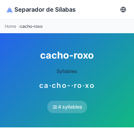
Separador de Sílabas
Home
cacho-roxo
cacho-roxo
Syllables:
ca·cho-·ro·xo
4 syllables