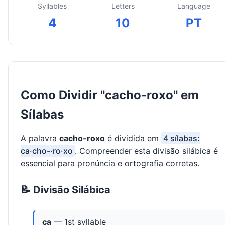
Syllables
Letters
Language
4
10
PT
Como Dividir "cacho-roxo" em
Sílabas
A palavra
cacho-roxo
é dividida em
4 sílabas:
ca·cho-·ro·xo
. Compreender esta divisão silábica é
essencial para pronúncia e ortografia corretas.
📝 Divisão Silábica
ca
— 1st syllable