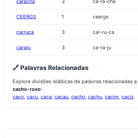
caracha
3
ca-ra-cha
CEERGS
1
ceergs
carruca
3
car-ru-ca
caraju
3
ca-ra-ju
🔗 Palavras Relacionadas
Explore divisões silábicas de palavras relacionadas a
cacho-roxo
:
caco
,
cacu
,
caça
,
cacau
,
cacho
,
cachu
,
cacim
,
caciz
.