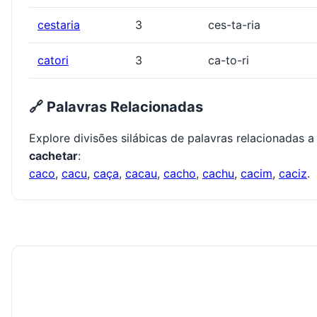
cestaria
3
ces-ta-ria
catori
3
ca-to-ri
🔗 Palavras Relacionadas
Explore divisões silábicas de palavras relacionadas a
cachetar
:
caco
,
cacu
,
caça
,
cacau
,
cacho
,
cachu
,
cacim
,
caciz
.