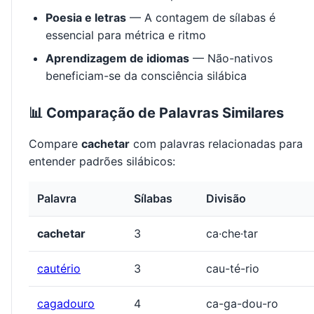
Poesia e letras
— A contagem de sílabas é
essencial para métrica e ritmo
Aprendizagem de idiomas
— Não-nativos
beneficiam-se da consciência silábica
📊 Comparação de Palavras Similares
Compare
cachetar
com palavras relacionadas para
entender padrões silábicos:
Palavra
Sílabas
Divisão
cachetar
3
ca·che·tar
cautério
3
cau-té-rio
cagadouro
4
ca-ga-dou-ro