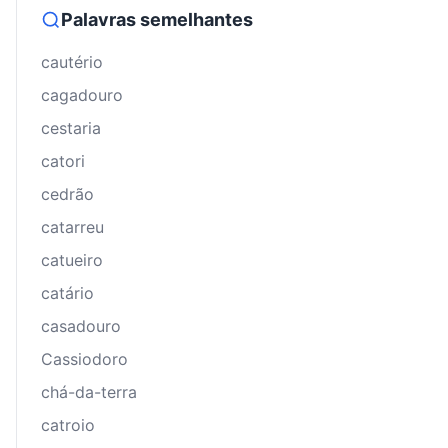
Palavras semelhantes
cautério
cagadouro
cestaria
catori
cedrão
catarreu
catueiro
catário
casadouro
Cassiodoro
chá-da-terra
catroio