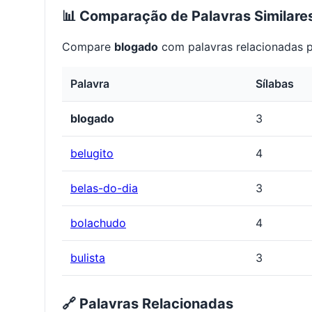
📊 Comparação de Palavras Similare
Compare
blogado
com palavras relacionadas p
Palavra
Sílabas
blogado
3
belugito
4
belas-do-dia
3
bolachudo
4
bulista
3
🔗 Palavras Relacionadas