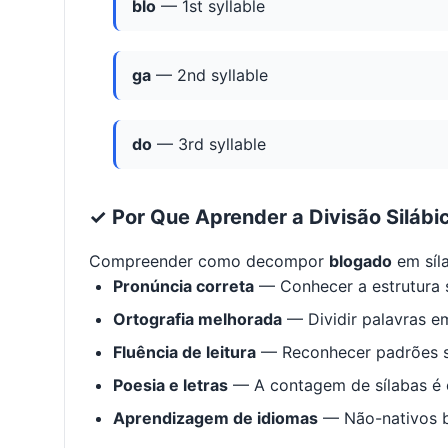
blo
— 1st syllable
ga
— 2nd syllable
do
— 3rd syllable
✓ Por Que Aprender a Divisão Silábi
Compreender como decompor
blogado
em síl
Pronúncia correta
— Conhecer a estrutura s
Ortografia melhorada
— Dividir palavras em
Fluência de leitura
— Reconhecer padrões s
Poesia e letras
— A contagem de sílabas é e
Aprendizagem de idiomas
— Não-nativos be