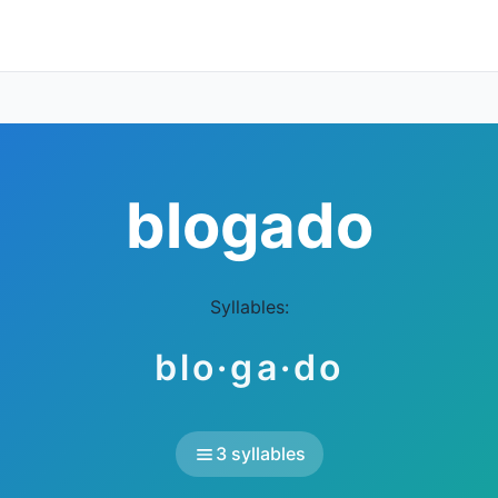
blogado
Syllables:
blo·ga·do
3 syllables