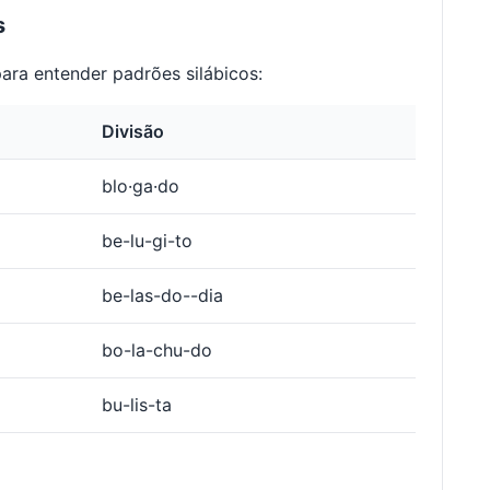
s
ara entender padrões silábicos:
Divisão
blo·ga·do
be-lu-gi-to
be-las-do--dia
bo-la-chu-do
bu-lis-ta