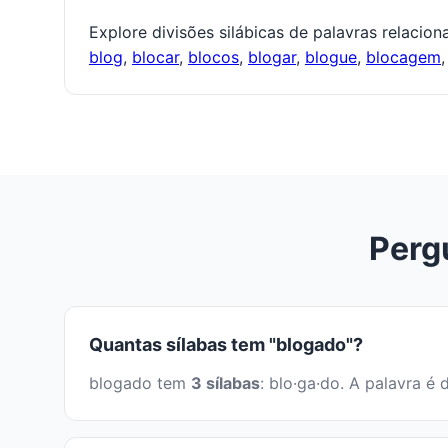
Explore divisões silábicas de palavras relacio
blog
,
blocar
,
blocos
,
blogar
,
blogue
,
blocagem
Perg
Quantas sílabas tem "blogado"?
blogado tem
3 sílabas
: blo·ga·do. A palavra 