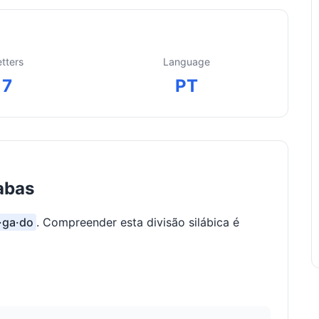
etters
Language
7
PT
abas
o·ga·do
. Compreender esta divisão silábica é