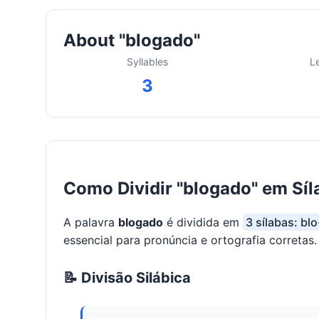
About "blogado"
Syllables
L
3
Como Dividir "blogado" em Síl
A palavra
blogado
é dividida em
3 sílabas: bl
essencial para pronúncia e ortografia corretas.
📝 Divisão Silábica