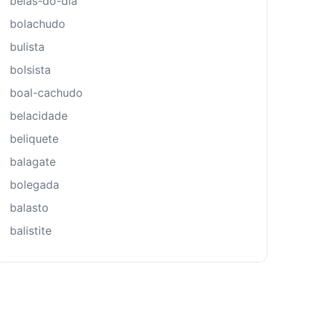
belas-do-dia
bolachudo
bulista
bolsista
boal-cachudo
belacidade
beliquete
balagate
bolegada
balasto
balistite