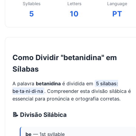
Syllables
Letters
Language
5
10
PT
Como Dividir "betanidina" em
Sílabas
A palavra
betanidina
é dividida em
5 sílabas:
be·ta·ni·di·na
. Compreender esta divisão silábica é
essencial para pronúncia e ortografia corretas.
📝 Divisão Silábica
be
— 1st syllable