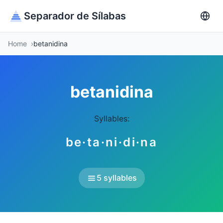
Separador de Sílabas
Home
betanidina
betanidina
Syllables:
be·ta·ni·di·na
5 syllables