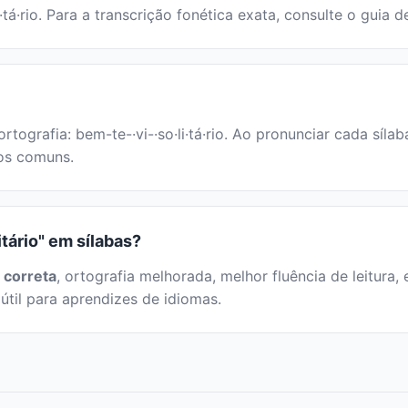
·tá·rio. Para a transcrição fonética exata, consulte o guia 
ortografia: bem-te-·vi-·so·li·tá·rio. Ao pronunciar cada síl
cos comuns.
itário" em sílabas?
 correta
, ortografia melhorada, melhor fluência de leitura, 
útil para aprendizes de idiomas.