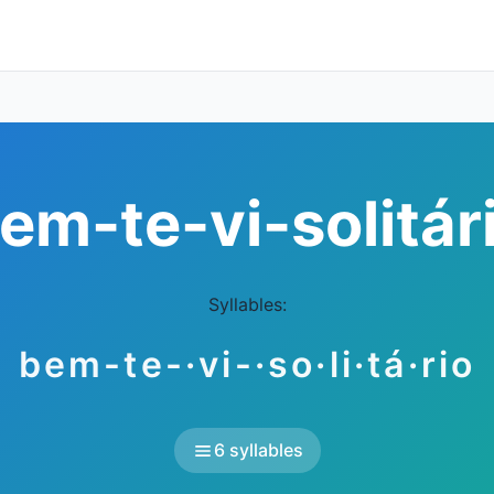
em-te-vi-solitár
Syllables:
bem-te-·vi-·so·li·tá·rio
6 syllables