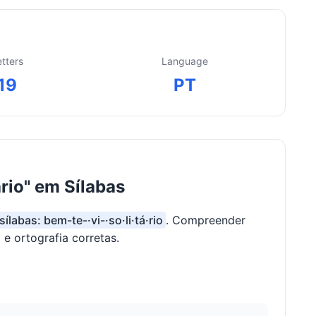
etters
Language
19
PT
rio" em Sílabas
sílabas: bem-te-·vi-·so·li·tá·rio
. Compreender
 e ortografia corretas.