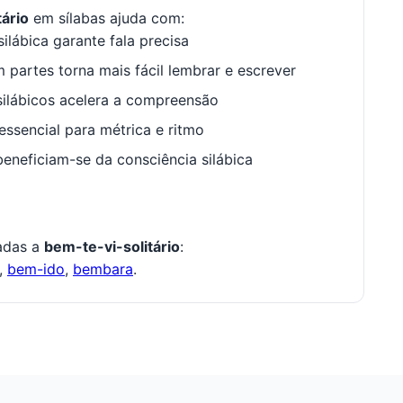
tário
em sílabas ajuda com:
ilábica garante fala precisa
 partes torna mais fácil lembrar e escrever
ilábicos acelera a compreensão
ssencial para métrica e ritmo
neficiam-se da consciência silábica
nadas a
bem-te-vi-solitário
:
,
bem-ido
,
bembara
.