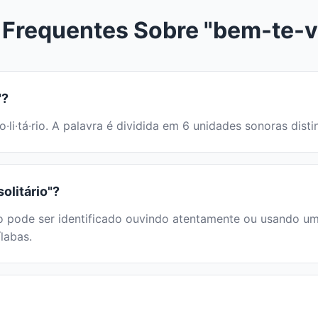
Frequentes Sobre "bem-te-vi
"?
so·li·tá·rio. A palavra é dividida em 6 unidades sonoras d
olitário"?
 pode ser identificado ouvindo atentamente ou usando um d
labas.