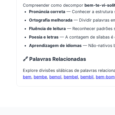
Compreender como decompor
bem-te-vi-soli
Pronúncia correta
— Conhecer a estrutura s
Ortografia melhorada
— Dividir palavras em
Fluência de leitura
— Reconhecer padrões s
Poesia e letras
— A contagem de sílabas é e
Aprendizagem de idiomas
— Não-nativos be
🔗 Palavras Relacionadas
Explore divisões silábicas de palavras relacio
bem
,
bembe
,
bemol
,
bembel
,
bembil
,
bem-bom