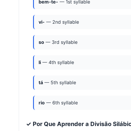
bem-te-
— 1st syllable
vi-
— 2nd syllable
so
— 3rd syllable
li
— 4th syllable
tá
— 5th syllable
rio
— 6th syllable
✓ Por Que Aprender a Divisão Silábi