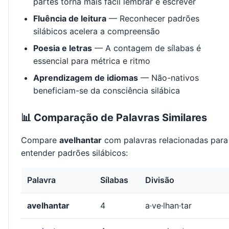
partes torna mais fácil lembrar e escrever
Fluência de leitura
— Reconhecer padrões
silábicos acelera a compreensão
Poesia e letras
— A contagem de sílabas é
essencial para métrica e ritmo
Aprendizagem de idiomas
— Não-nativos
beneficiam-se da consciência silábica
📊 Comparação de Palavras Similares
Compare
avelhantar
com palavras relacionadas para
entender padrões silábicos:
Palavra
Sílabas
Divisão
avelhantar
4
a·ve·lhan·tar