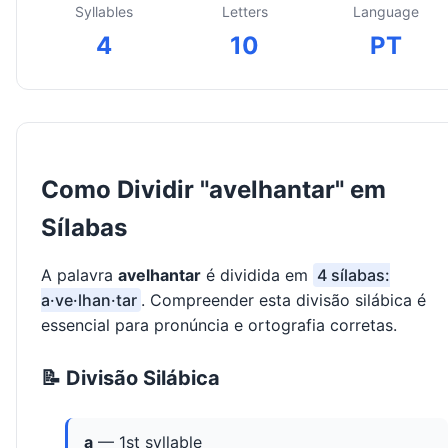
Syllables
Letters
Language
4
10
PT
Como Dividir "avelhantar" em
Sílabas
A palavra
avelhantar
é dividida em
4 sílabas:
a·ve·lhan·tar
. Compreender esta divisão silábica é
essencial para pronúncia e ortografia corretas.
📝 Divisão Silábica
a
— 1st syllable