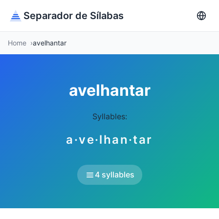
Separador de Sílabas
Home
avelhantar
avelhantar
Syllables:
a·ve·lhan·tar
4 syllables