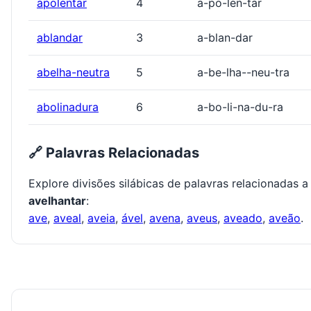
apolentar
4
a-po-len-tar
ablandar
3
a-blan-dar
abelha-neutra
5
a-be-lha--neu-tra
abolinadura
6
a-bo-li-na-du-ra
🔗 Palavras Relacionadas
Explore divisões silábicas de palavras relacionadas a
avelhantar
:
ave
,
aveal
,
aveia
,
ável
,
avena
,
aveus
,
aveado
,
aveão
.