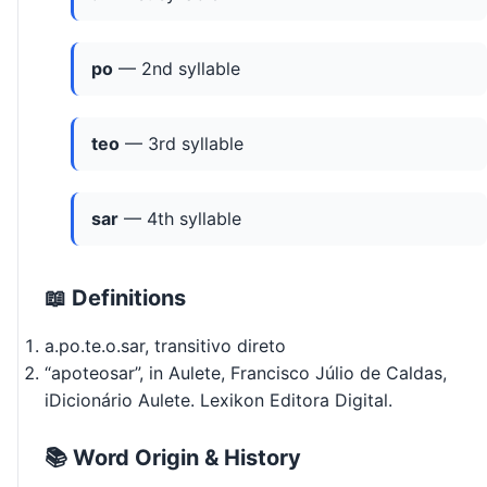
po
— 2nd syllable
teo
— 3rd syllable
sar
— 4th syllable
📖 Definitions
a.po.te.o.sar, transitivo direto
“apoteosar”, in Aulete, Francisco Júlio de Caldas,
iDicionário Aulete. Lexikon Editora Digital.
📚 Word Origin & History