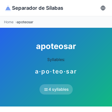
Separador de Sílabas
Home
apoteosar
apoteosar
Syllables:
a·po·teo·sar
4 syllables