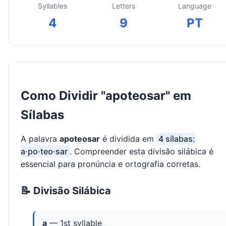
Syllables
Letters
Language
4
9
PT
Como Dividir "apoteosar" em
Sílabas
A palavra
apoteosar
é dividida em
4 sílabas:
a·po·teo·sar
. Compreender esta divisão silábica é
essencial para pronúncia e ortografia corretas.
📝 Divisão Silábica
a
— 1st syllable