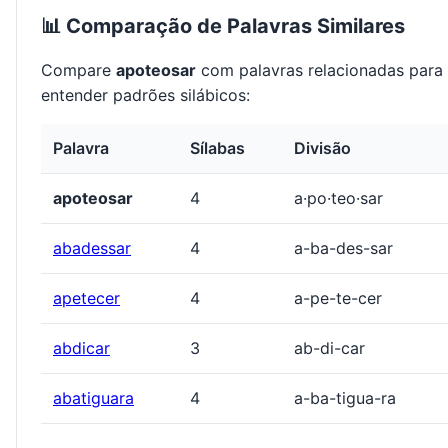
📊 Comparação de Palavras Similares
Compare
apoteosar
com palavras relacionadas para
entender padrões silábicos:
Palavra
Sílabas
Divisão
apoteosar
4
a·po·teo·sar
abadessar
4
a-ba-des-sar
apetecer
4
a-pe-te-cer
abdicar
3
ab-di-car
abatiguara
4
a-ba-tigua-ra