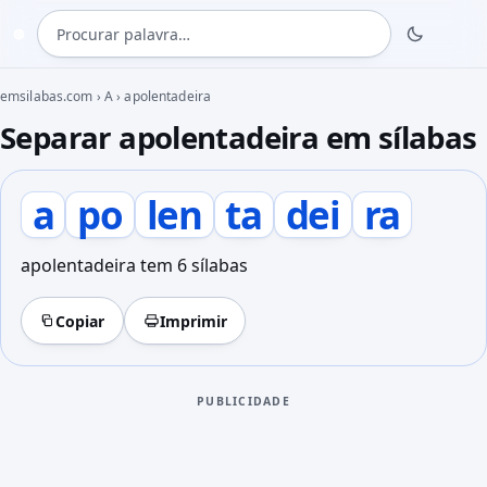
Procurar palavra
◍
emsilabas.com
›
A
›
apolentadeira
Separar apolentadeira em sílabas
a
po
len
ta
dei
ra
apolentadeira tem 6 sílabas
Copiar
Imprimir
PUBLICIDADE