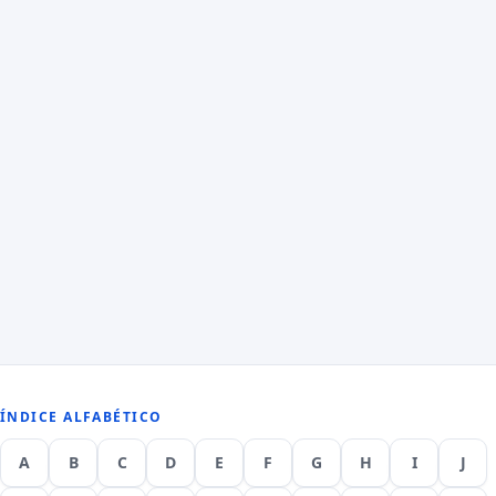
ÍNDICE ALFABÉTICO
A
B
C
D
E
F
G
H
I
J