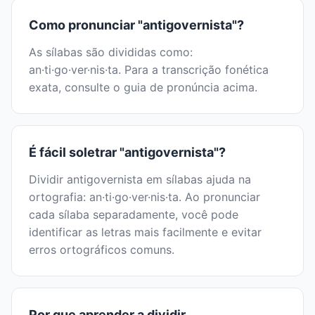
Como pronunciar "antigovernista"?
As sílabas são divididas como:
an·ti·go·ver·nis·ta. Para a transcrição fonética
exata, consulte o guia de pronúncia acima.
É fácil soletrar "antigovernista"?
Dividir antigovernista em sílabas ajuda na
ortografia: an·ti·go·ver·nis·ta. Ao pronunciar
cada sílaba separadamente, você pode
identificar as letras mais facilmente e evitar
erros ortográficos comuns.
Por que aprender a dividir