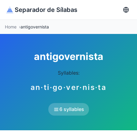
Separador de Sílabas
Home
antigovernista
antigovernista
Syllables:
an·ti·go·ver·nis·ta
6 syllables