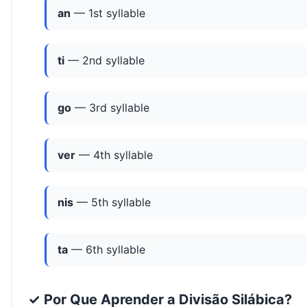
an
— 1st syllable
ti
— 2nd syllable
go
— 3rd syllable
ver
— 4th syllable
nis
— 5th syllable
ta
— 6th syllable
✓ Por Que Aprender a Divisão Silábica?