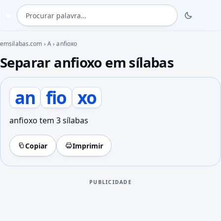
Procurar palavra
◍
emsilabas.com
›
A
›
anfioxo
Separar anfioxo em sílabas
an
fio
xo
anfioxo tem 3 sílabas
Copiar
Imprimir
PUBLICIDADE