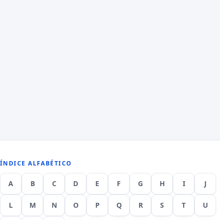
ÍNDICE ALFABÉTICO
A
B
C
D
E
F
G
H
I
J
L
M
N
O
P
Q
R
S
T
U