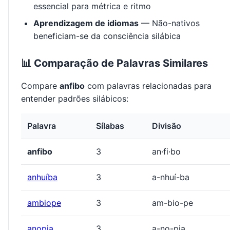
essencial para métrica e ritmo
Aprendizagem de idiomas
— Não-nativos
beneficiam-se da consciência silábica
📊 Comparação de Palavras Similares
Compare
anfibo
com palavras relacionadas para
entender padrões silábicos:
Palavra
Sílabas
Divisão
anfibo
3
an·fi·bo
anhuíba
3
a-nhuí-ba
ambiope
3
am-bio-pe
anopia
3
a-no-pia