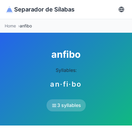
Separador de Sílabas
Home
anfibo
anfibo
Syllables:
an·fi·bo
3 syllables