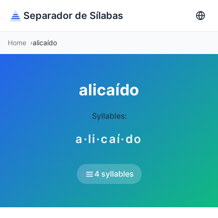
Separador de Sílabas
Home
alicaído
alicaído
Syllables:
a·li·caí·do
4 syllables