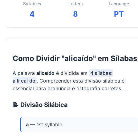
Syllables
Letters
Language
4
8
PT
Como Dividir "alicaído" em Sílabas
A palavra
alicaído
é dividida em
4 sílabas:
a·li·caí·do
. Compreender esta divisão silábica é
essencial para pronúncia e ortografia corretas.
📝 Divisão Silábica
a
— 1st syllable