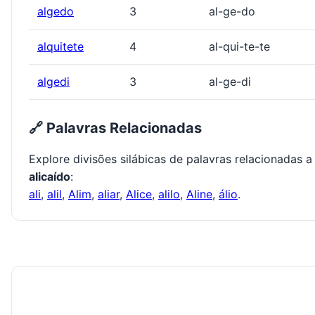
algedo
3
al-ge-do
alquitete
4
al-qui-te-te
algedi
3
al-ge-di
🔗 Palavras Relacionadas
Explore divisões silábicas de palavras relacionadas a
alicaído
:
ali
,
alil
,
Alim
,
aliar
,
Alice
,
alilo
,
Aline
,
álio
.