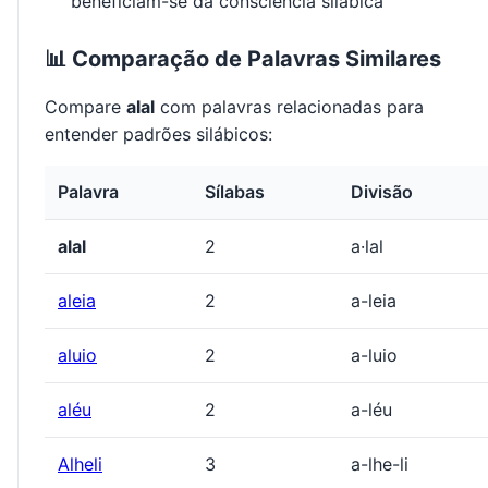
beneficiam-se da consciência silábica
📊 Comparação de Palavras Similares
Compare
alal
com palavras relacionadas para
entender padrões silábicos:
Palavra
Sílabas
Divisão
alal
2
a·lal
aleia
2
a-leia
aluio
2
a-luio
aléu
2
a-léu
Alheli
3
a-lhe-li