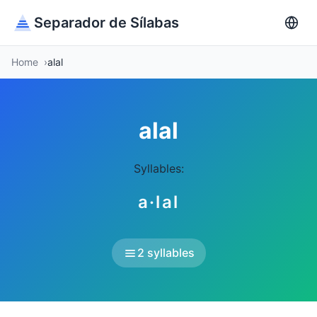
Separador de Sílabas
Home
alal
alal
Syllables:
a·lal
2 syllables