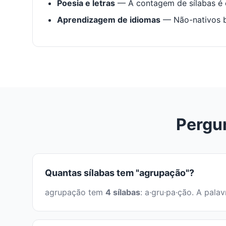
Poesia e letras
— A contagem de sílabas é e
Aprendizagem de idiomas
— Não-nativos be
Pergu
Quantas sílabas tem "agrupação"?
agrupação tem
4 sílabas
: a·gru·pa·ção. A pal