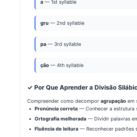
a
— 1st syllable
gru
— 2nd syllable
pa
— 3rd syllable
ção
— 4th syllable
✓ Por Que Aprender a Divisão Silábi
Compreender como decompor
agrupação
em s
Pronúncia correta
— Conhecer a estrutura s
Ortografia melhorada
— Dividir palavras em
Fluência de leitura
— Reconhecer padrões s