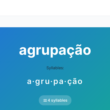
agrupação
Syllables:
a·gru·pa·ção
4 syllables