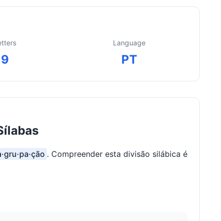
etters
Language
9
PT
Sílabas
 a·gru·pa·ção
. Compreender esta divisão silábica é