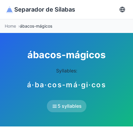
Separador de Sílabas
Home
ábacos-mágicos
ábacos-mágicos
Syllables:
á·ba·cos-má·gi·cos
5 syllables