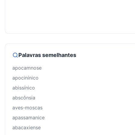
Palavras semelhantes
apocamnose
apocinínico
abissínico
abscônsia
aves-moscas
apassamanice
abacaxiense