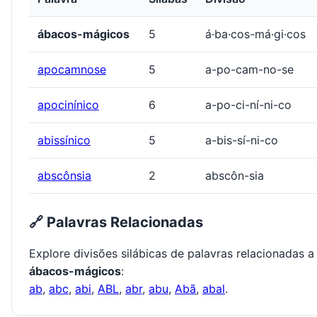
ábacos-mágicos
5
á·ba·cos-má·gi·cos
apocamnose
5
a-po-cam-no-se
apocinínico
6
a-po-ci-ní-ni-co
abissínico
5
a-bis-sí-ni-co
abscônsia
2
abscôn-sia
🔗 Palavras Relacionadas
Explore divisões silábicas de palavras relacionadas a
ábacos-mágicos
:
ab
,
abc
,
abi
,
ABL
,
abr
,
abu
,
Abã
,
abal
.