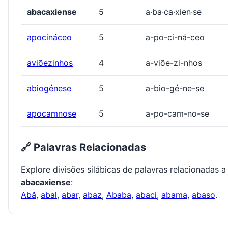
abacaxiense
5
a·ba·ca·xien·se
apocináceo
5
a-po-ci-ná-ceo
aviõezinhos
4
a-viõe-zi-nhos
abiogénese
5
a-bio-gé-ne-se
apocamnose
5
a-po-cam-no-se
🔗 Palavras Relacionadas
Explore divisões silábicas de palavras relacionadas a
abacaxiense
:
Abã
,
abal
,
abar
,
abaz
,
Ababa
,
abaci
,
abama
,
abaso
.