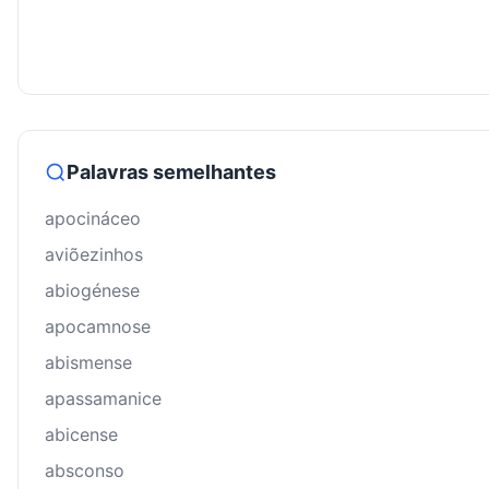
Palavras semelhantes
apocináceo
aviõezinhos
abiogénese
apocamnose
abismense
apassamanice
abicense
absconso