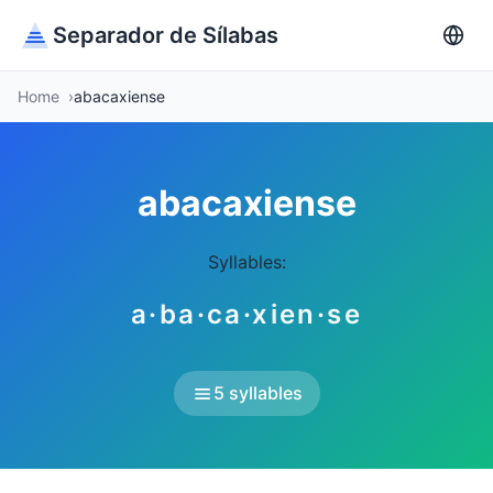
Separador de Sílabas
Home
abacaxiense
abacaxiense
Syllables:
a·ba·ca·xien·se
5 syllables