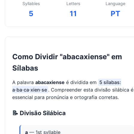
Syllables
Letters
Language
5
11
PT
Como Dividir "abacaxiense" em
Sílabas
A palavra
abacaxiense
é dividida em
5 sílabas:
a·ba·ca·xien·se
. Compreender esta divisão silábica é
essencial para pronúncia e ortografia corretas.
📝 Divisão Silábica
a
— 1st syllable