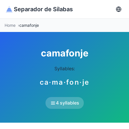
Separador de Sílabas
Home
camafonje
camafonje
Syllables:
ca·ma·fon·je
4 syllables