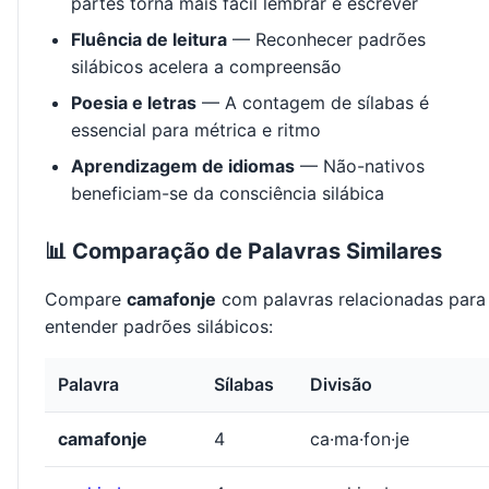
partes torna mais fácil lembrar e escrever
Fluência de leitura
— Reconhecer padrões
silábicos acelera a compreensão
Poesia e letras
— A contagem de sílabas é
essencial para métrica e ritmo
Aprendizagem de idiomas
— Não-nativos
beneficiam-se da consciência silábica
📊 Comparação de Palavras Similares
Compare
camafonje
com palavras relacionadas para
entender padrões silábicos:
Palavra
Sílabas
Divisão
camafonje
4
ca·ma·fon·je