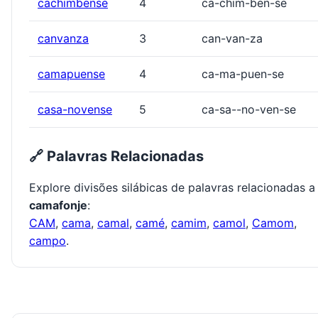
cachimbense
4
ca-chim-ben-se
canvanza
3
can-van-za
camapuense
4
ca-ma-puen-se
casa-novense
5
ca-sa--no-ven-se
🔗 Palavras Relacionadas
Explore divisões silábicas de palavras relacionadas a
camafonje
:
CAM
,
cama
,
camal
,
camé
,
camim
,
camol
,
Camom
,
campo
.