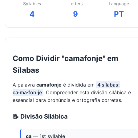
Syllables
Letters
Language
4
9
PT
Como Dividir "camafonje" em
Sílabas
A palavra
camafonje
é dividida em
4 sílabas:
ca·ma·fon·je
. Compreender esta divisão silábica é
essencial para pronúncia e ortografia corretas.
📝 Divisão Silábica
ca
— 1st syllable