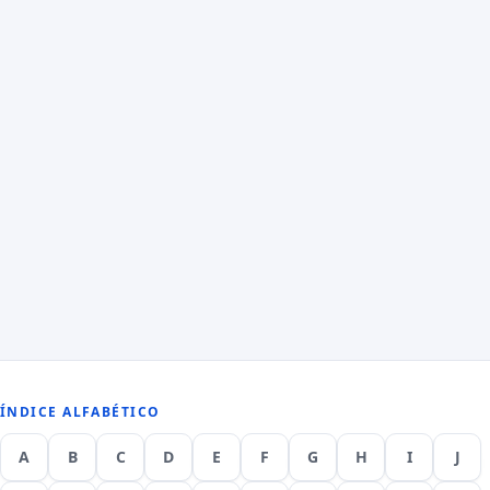
ÍNDICE ALFABÉTICO
A
B
C
D
E
F
G
H
I
J