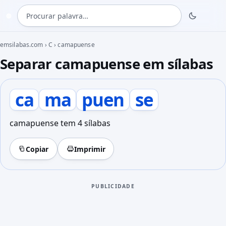
Procurar palavra
◍
emsilabas.com
›
C
›
camapuense
Separar camapuense em sílabas
ca
ma
puen
se
camapuense tem 4 sílabas
Copiar
Imprimir
PUBLICIDADE