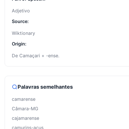
Adjetivo
Source:
Wiktionary
Origin:
De Camaçari + -ense.
Palavras semelhantes
camarense
Câmara-MG
cajamarense
camurins-açus