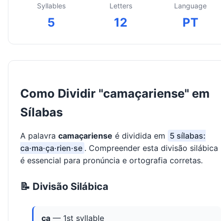
Syllables
Letters
Language
5
12
PT
Como Dividir "camaçariense" em
Sílabas
A palavra
camaçariense
é dividida em
5 sílabas:
ca·ma·ça·rien·se
. Compreender esta divisão silábica
é essencial para pronúncia e ortografia corretas.
📝 Divisão Silábica
ca
— 1st syllable