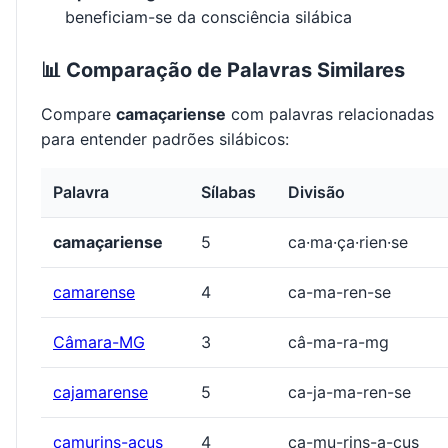
beneficiam-se da consciência silábica
📊 Comparação de Palavras Similares
Compare
camaçariense
com palavras relacionadas
para entender padrões silábicos:
Palavra
Sílabas
Divisão
camaçariense
5
ca·ma·ça·rien·se
camarense
4
ca-ma-ren-se
Câmara-MG
3
câ-ma-ra-mg
cajamarense
5
ca-ja-ma-ren-se
camurins-açus
4
ca-mu-rins-a-çus