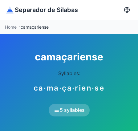
Separador de Sílabas
Home
camaçariense
camaçariense
Syllables:
ca·ma·ça·rien·se
5 syllables