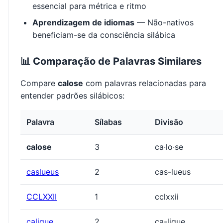
essencial para métrica e ritmo
Aprendizagem de idiomas
— Não-nativos
beneficiam-se da consciência silábica
📊 Comparação de Palavras Similares
Compare
calose
com palavras relacionadas para
entender padrões silábicos:
Palavra
Sílabas
Divisão
calose
3
ca·lo·se
caslueus
2
cas-lueus
CCLXXII
1
cclxxii
calique
2
ca-lique