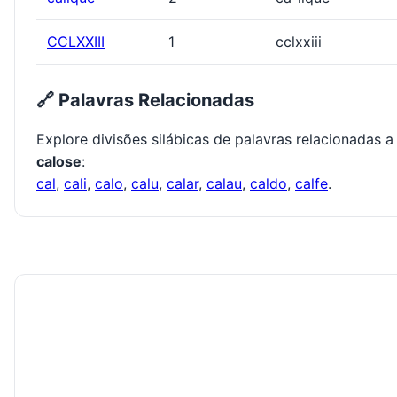
CCLXXIII
1
cclxxiii
🔗 Palavras Relacionadas
Explore divisões silábicas de palavras relacionadas a
calose
:
cal
,
cali
,
calo
,
calu
,
calar
,
calau
,
caldo
,
calfe
.