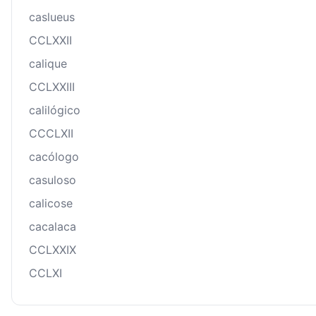
caslueus
CCLXXII
calique
CCLXXIII
calilógico
CCCLXII
cacólogo
casuloso
calicose
cacalaca
CCLXXIX
CCLXI