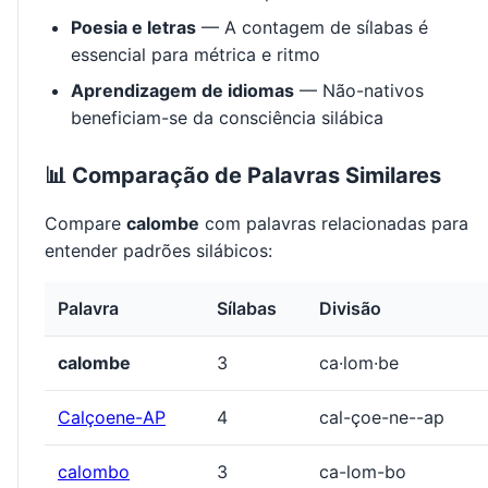
Poesia e letras
— A contagem de sílabas é
essencial para métrica e ritmo
Aprendizagem de idiomas
— Não-nativos
beneficiam-se da consciência silábica
📊 Comparação de Palavras Similares
Compare
calombe
com palavras relacionadas para
entender padrões silábicos:
Palavra
Sílabas
Divisão
calombe
3
ca·lom·be
Calçoene-AP
4
cal-çoe-ne--ap
calombo
3
ca-lom-bo