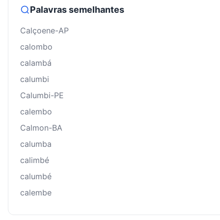
Palavras semelhantes
Calçoene-AP
calombo
calambá
calumbi
Calumbi-PE
calembo
Calmon-BA
calumba
calimbé
calumbé
calembe