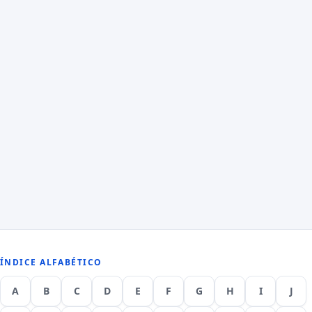
ÍNDICE ALFABÉTICO
A
B
C
D
E
F
G
H
I
J