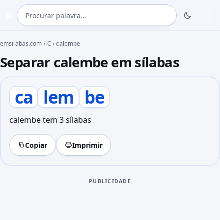
Procurar palavra
◍
emsilabas.com
›
C
›
calembe
Separar calembe em sílabas
ca
lem
be
calembe tem 3 sílabas
Copiar
Imprimir
PUBLICIDADE