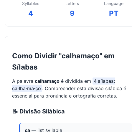
Syllables
Letters
Language
4
9
PT
Como Dividir "calhamaço" em
Sílabas
A palavra
calhamaço
é dividida em
4 sílabas:
ca·lha·ma·ço
. Compreender esta divisão silábica é
essencial para pronúncia e ortografia corretas.
📝 Divisão Silábica
ca
— 1st syllable