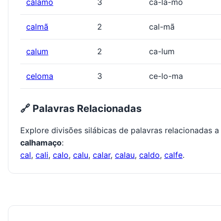
cálamo
3
cá-la-mo
calmã
2
cal-mã
calum
2
ca-lum
celoma
3
ce-lo-ma
🔗 Palavras Relacionadas
Explore divisões silábicas de palavras relacionadas a
calhamaço
:
cal
,
cali
,
calo
,
calu
,
calar
,
calau
,
caldo
,
calfe
.