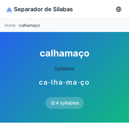
Separador de Sílabas
Home
calhamaço
calhamaço
Syllables:
ca·lha·ma·ço
4 syllables