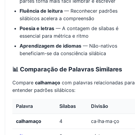
partes torna mais fácil lembrar e escrever
Fluência de leitura
— Reconhecer padrões
silábicos acelera a compreensão
Poesia e letras
— A contagem de sílabas é
essencial para métrica e ritmo
Aprendizagem de idiomas
— Não-nativos
beneficiam-se da consciência silábica
📊 Comparação de Palavras Similares
Compare
calhamaço
com palavras relacionadas para
entender padrões silábicos:
Palavra
Sílabas
Divisão
calhamaço
4
ca·lha·ma·ço