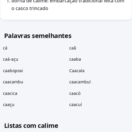
dorna de calime: embarcação tradicional feita com
o casco trincado
Palavras semelhantes
cá
caã
caá-açu
caaba
caabopoxi
Caacala
caacambu
caacambuí
caacica
caacó
caaçu
caacuí
Listas com calime