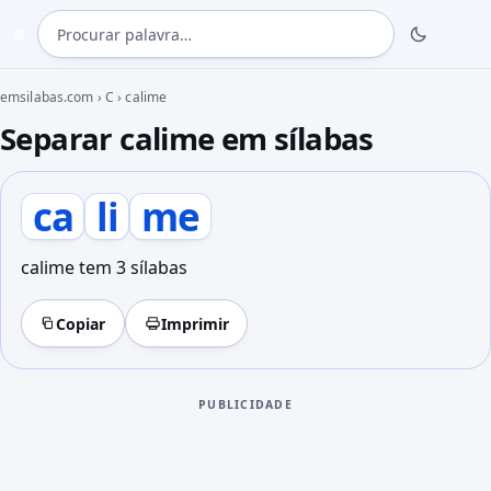
Procurar palavra
◍
emsilabas.com
›
C
›
calime
Separar calime em sílabas
ca
li
me
calime tem 3 sílabas
Copiar
Imprimir
PUBLICIDADE