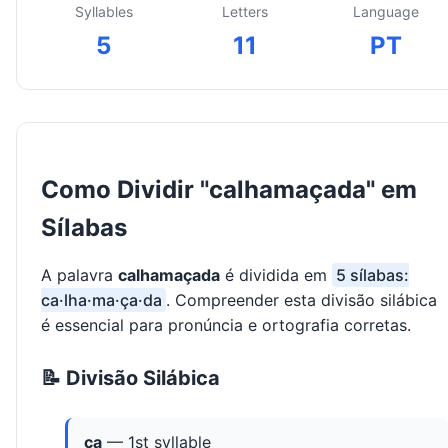
Syllables
Letters
Language
5
11
PT
Como Dividir "calhamaçada" em
Sílabas
A palavra
calhamaçada
é dividida em
5 sílabas:
ca·lha·ma·ça·da
. Compreender esta divisão silábica
é essencial para pronúncia e ortografia corretas.
📝 Divisão Silábica
ca
— 1st syllable