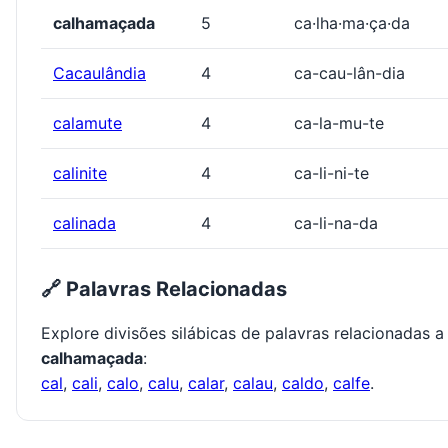
calhamaçada
5
ca·lha·ma·ça·da
Cacaulândia
4
ca-cau-lân-dia
calamute
4
ca-la-mu-te
calinite
4
ca-li-ni-te
calinada
4
ca-li-na-da
🔗 Palavras Relacionadas
Explore divisões silábicas de palavras relacionadas a
calhamaçada
:
cal
,
cali
,
calo
,
calu
,
calar
,
calau
,
caldo
,
calfe
.