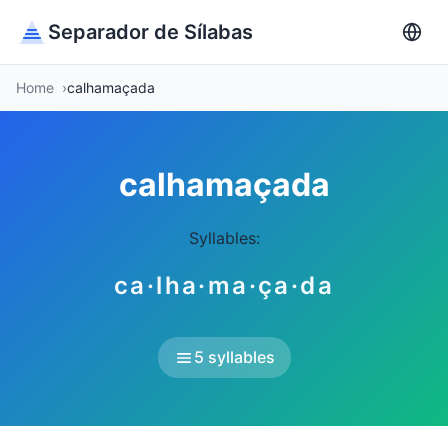
Separador de Sílabas
Home
calhamaçada
calhamaçada
Syllables:
ca·lha·ma·ça·da
5 syllables