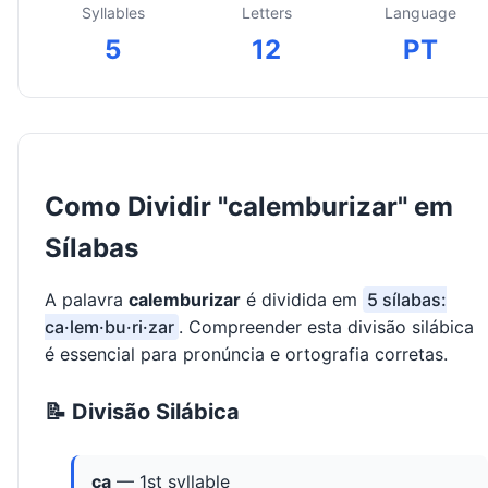
Syllables
Letters
Language
5
12
PT
Como Dividir "calemburizar" em
Sílabas
A palavra
calemburizar
é dividida em
5 sílabas:
ca·lem·bu·ri·zar
. Compreender esta divisão silábica
é essencial para pronúncia e ortografia corretas.
📝 Divisão Silábica
ca
— 1st syllable