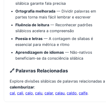
silábica garante fala precisa
Ortografia melhorada
— Dividir palavras em
partes torna mais fácil lembrar e escrever
Fluência de leitura
— Reconhecer padrões
silábicos acelera a compreensão
Poesia e letras
— A contagem de sílabas é
essencial para métrica e ritmo
Aprendizagem de idiomas
— Não-nativos
beneficiam-se da consciência silábica
🔗 Palavras Relacionadas
Explore divisões silábicas de palavras relacionadas a
calemburizar
:
cal
,
cali
,
calo
,
calu
,
calar
,
calau
,
caldo
,
calfe
.