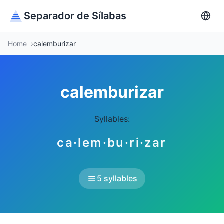
Separador de Sílabas
Home
calemburizar
calemburizar
Syllables:
ca·lem·bu·ri·zar
5 syllables