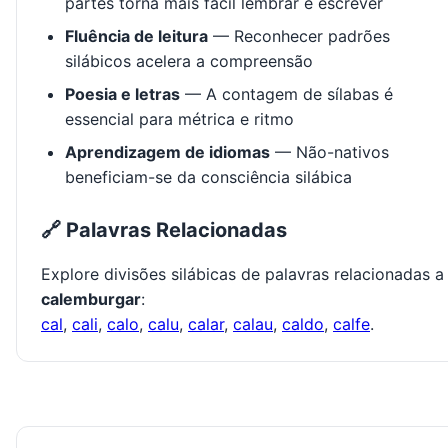
partes torna mais fácil lembrar e escrever
Fluência de leitura
— Reconhecer padrões
silábicos acelera a compreensão
Poesia e letras
— A contagem de sílabas é
essencial para métrica e ritmo
Aprendizagem de idiomas
— Não-nativos
beneficiam-se da consciência silábica
🔗 Palavras Relacionadas
Explore divisões silábicas de palavras relacionadas a
calemburgar
:
cal
,
cali
,
calo
,
calu
,
calar
,
calau
,
caldo
,
calfe
.