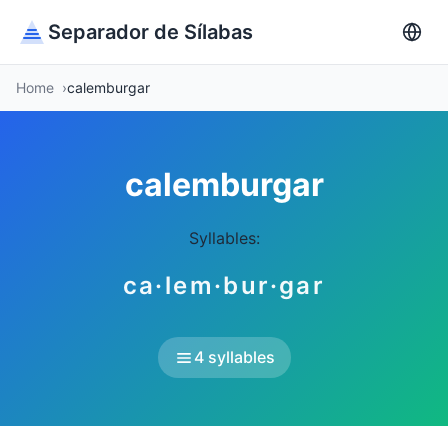
Separador de Sílabas
Home
calemburgar
calemburgar
Syllables:
ca·lem·bur·gar
4 syllables