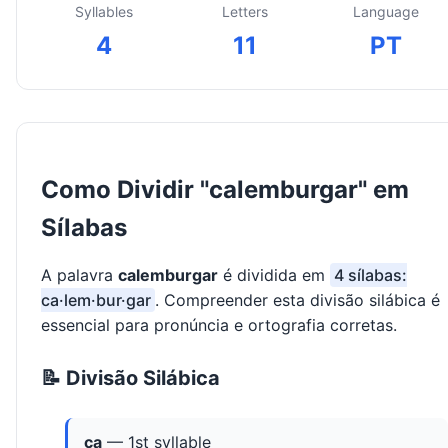
Syllables
Letters
Language
4
11
PT
Como Dividir "calemburgar" em
Sílabas
A palavra
calemburgar
é dividida em
4 sílabas:
ca·lem·bur·gar
. Compreender esta divisão silábica é
essencial para pronúncia e ortografia corretas.
📝 Divisão Silábica
ca
— 1st syllable