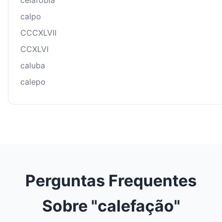
celafobia
calpo
CCCXLVII
CCXLVI
caluba
calepo
Perguntas Frequentes
Sobre "calefação"