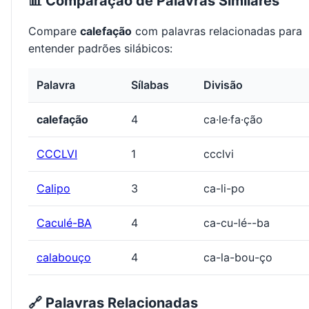
📊 Comparação de Palavras Similares
Compare
calefação
com palavras relacionadas para
entender padrões silábicos:
Palavra
Sílabas
Divisão
calefação
4
ca·le·fa·ção
CCCLVI
1
ccclvi
Calipo
3
ca-li-po
Caculé-BA
4
ca-cu-lé--ba
calabouço
4
ca-la-bou-ço
🔗 Palavras Relacionadas