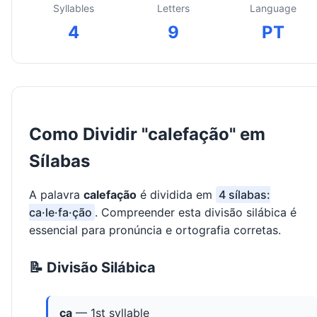
Syllables
Letters
Language
4
9
PT
Como Dividir "calefação" em
Sílabas
A palavra
calefação
é dividida em
4 sílabas:
ca·le·fa·ção
. Compreender esta divisão silábica é
essencial para pronúncia e ortografia corretas.
📝 Divisão Silábica
ca
— 1st syllable