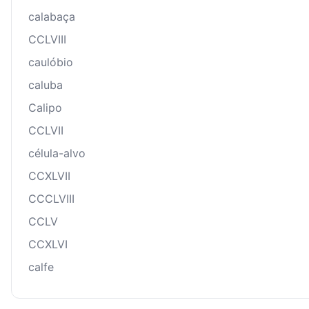
calabaça
CCLVIII
caulóbio
caluba
Calipo
CCLVII
célula-alvo
CCXLVII
CCCLVIII
CCLV
CCXLVI
calfe