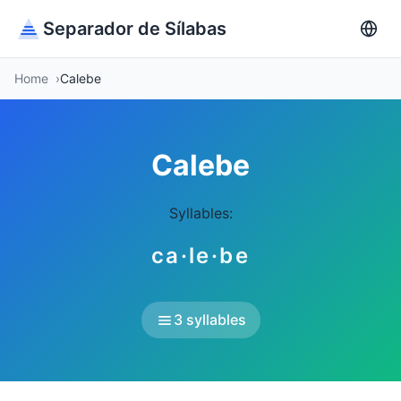
Separador de Sílabas
Home
Calebe
Calebe
Syllables:
ca·le·be
3 syllables