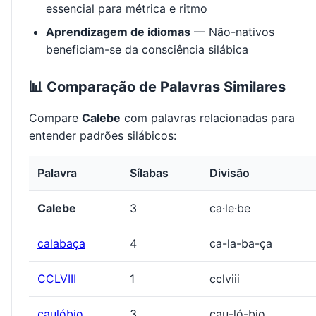
essencial para métrica e ritmo
Aprendizagem de idiomas
— Não-nativos
beneficiam-se da consciência silábica
📊 Comparação de Palavras Similares
Compare
Calebe
com palavras relacionadas para
entender padrões silábicos:
Palavra
Sílabas
Divisão
Calebe
3
ca·le·be
calabaça
4
ca-la-ba-ça
CCLVIII
1
cclviii
caulóbio
3
cau-ló-bio