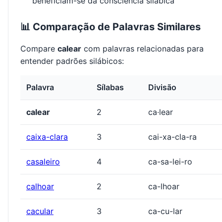
beneficiam-se da consciência silábica
📊 Comparação de Palavras Similares
Compare
calear
com palavras relacionadas para
entender padrões silábicos:
Palavra
Sílabas
Divisão
calear
2
ca·lear
caixa-clara
3
cai-xa-cla-ra
casaleiro
4
ca-sa-lei-ro
calhoar
2
ca-lhoar
cacular
3
ca-cu-lar