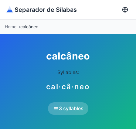
Separador de Sílabas
Home
calcâneo
calcâneo
Syllables:
cal·câ·neo
3 syllables