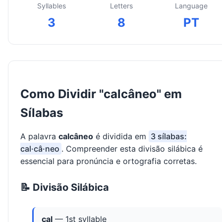
Syllables
Letters
Language
3
8
PT
Como Dividir "calcâneo" em
Sílabas
A palavra
calcâneo
é dividida em
3 sílabas:
cal·câ·neo
. Compreender esta divisão silábica é
essencial para pronúncia e ortografia corretas.
📝 Divisão Silábica
cal
— 1st syllable