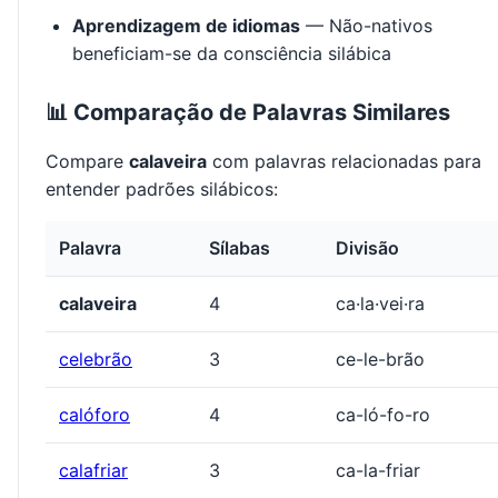
Aprendizagem de idiomas
— Não-nativos
beneficiam-se da consciência silábica
📊 Comparação de Palavras Similares
Compare
calaveira
com palavras relacionadas para
entender padrões silábicos:
Palavra
Sílabas
Divisão
calaveira
4
ca·la·vei·ra
celebrão
3
ce-le-brão
calóforo
4
ca-ló-fo-ro
calafriar
3
ca-la-friar