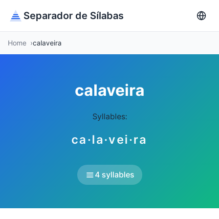
Separador de Sílabas
Home
calaveira
calaveira
Syllables:
ca·la·vei·ra
4 syllables