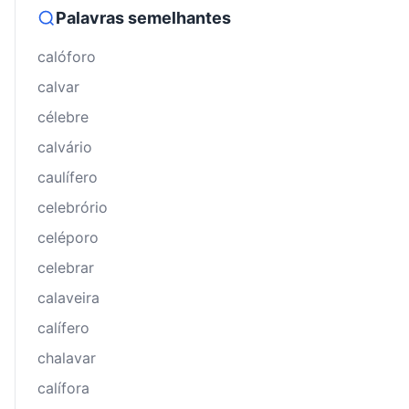
Palavras semelhantes
calóforo
calvar
célebre
calvário
caulífero
celebrório
celéporo
celebrar
calaveira
calífero
chalavar
calífora