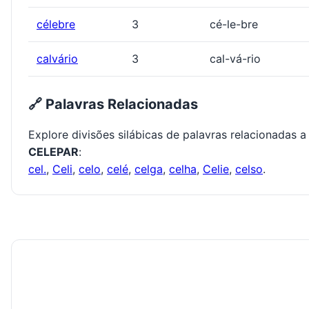
célebre
3
cé-le-bre
calvário
3
cal-vá-rio
🔗 Palavras Relacionadas
Explore divisões silábicas de palavras relacionadas a
CELEPAR
:
cel.
,
Celi
,
celo
,
celé
,
celga
,
celha
,
Celie
,
celso
.