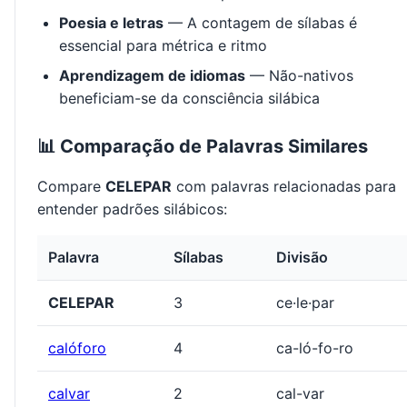
Poesia e letras
— A contagem de sílabas é
essencial para métrica e ritmo
Aprendizagem de idiomas
— Não-nativos
beneficiam-se da consciência silábica
📊 Comparação de Palavras Similares
Compare
CELEPAR
com palavras relacionadas para
entender padrões silábicos:
Palavra
Sílabas
Divisão
CELEPAR
3
ce·le·par
calóforo
4
ca-ló-fo-ro
calvar
2
cal-var