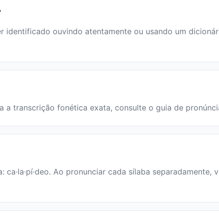
?
identificado ouvindo atentamente ou usando um dicionário.
ra a transcrição fonética exata, consulte o guia de pronúnc
a: ca·la·pí·deo. Ao pronunciar cada sílaba separadamente, v