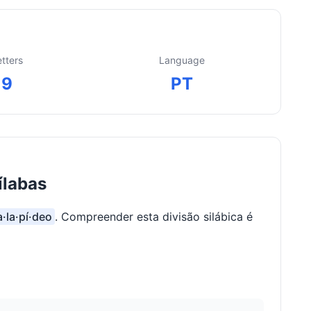
etters
Language
9
PT
ílabas
a·la·pí·deo
. Compreender esta divisão silábica é