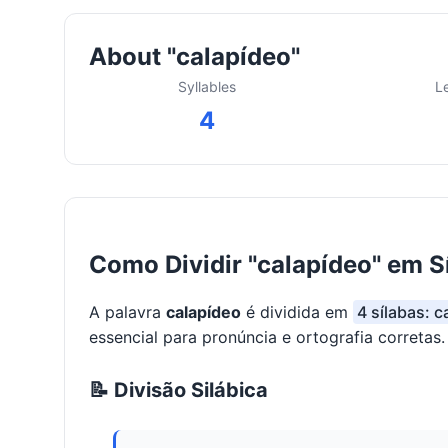
About "calapídeo"
Syllables
L
4
Como Dividir "calapídeo" em S
A palavra
calapídeo
é dividida em
4 sílabas: c
essencial para pronúncia e ortografia corretas.
📝 Divisão Silábica