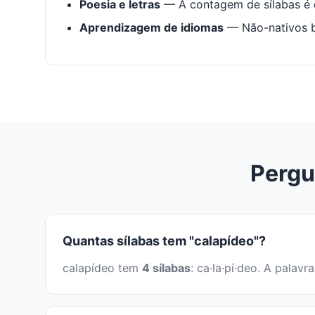
Poesia e letras
— A contagem de sílabas é e
Aprendizagem de idiomas
— Não-nativos be
Pergu
Quantas sílabas tem "calapídeo"?
calapídeo tem
4 sílabas
: ca·la·pí·deo. A pala