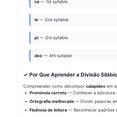
ca
— 1st syllable
la
— 2nd syllable
pí
— 3rd syllable
deo
— 4th syllable
✓ Por Que Aprender a Divisão Silábi
Compreender como decompor
calapídeo
em sí
Pronúncia correta
— Conhecer a estrutura s
Ortografia melhorada
— Dividir palavras em
Fluência de leitura
— Reconhecer padrões s