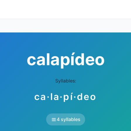
calapídeo
Syllables:
ca·la·pí·deo
4 syllables