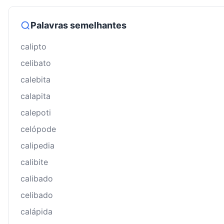
Palavras semelhantes
calipto
celibato
calebita
calapita
calepoti
celópode
calipedia
calibite
calibado
celibado
calápida