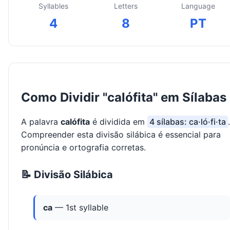
Syllables
Letters
Language
4
8
PT
Como Dividir "calófita" em Sílabas
A palavra
calófita
é dividida em
4 sílabas: ca·ló·fi·ta
.
Compreender esta divisão silábica é essencial para
pronúncia e ortografia corretas.
📝 Divisão Silábica
ca
— 1st syllable