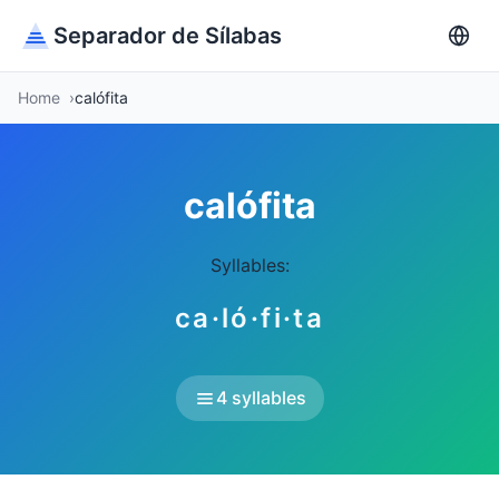
Separador de Sílabas
Home
calófita
calófita
Syllables:
ca·ló·fi·ta
4 syllables