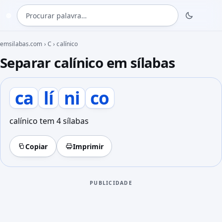
Procurar palavra
◍
emsilabas.com
›
C
›
calínico
Separar calínico em sílabas
ca
lí
ni
co
calínico tem 4 sílabas
Copiar
Imprimir
PUBLICIDADE