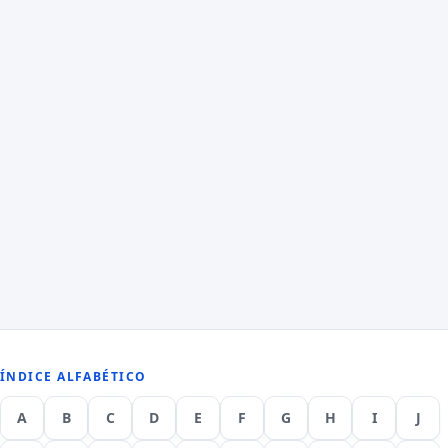
ÍNDICE ALFABÉTICO
A
B
C
D
E
F
G
H
I
J