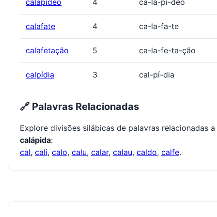
calapídeo
4
ca-la-pí-deo
calafate
4
ca-la-fa-te
calafetação
5
ca-la-fe-ta-ção
calpídia
3
cal-pí-dia
🔗 Palavras Relacionadas
Explore divisões silábicas de palavras relacionadas a
calápida
:
cal
,
cali
,
calo
,
calu
,
calar
,
calau
,
caldo
,
calfe
.