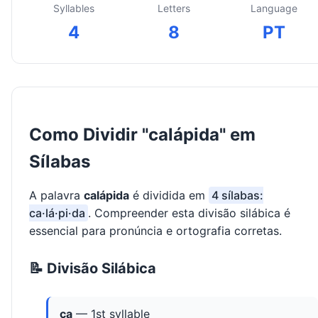
Syllables
Letters
Language
4
8
PT
Como Dividir "calápida" em
Sílabas
A palavra
calápida
é dividida em
4 sílabas:
ca·lá·pi·da
. Compreender esta divisão silábica é
essencial para pronúncia e ortografia corretas.
📝 Divisão Silábica
ca
— 1st syllable