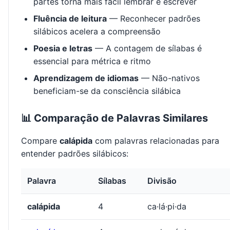
partes torna mais fácil lembrar e escrever
Fluência de leitura
— Reconhecer padrões
silábicos acelera a compreensão
Poesia e letras
— A contagem de sílabas é
essencial para métrica e ritmo
Aprendizagem de idiomas
— Não-nativos
beneficiam-se da consciência silábica
📊 Comparação de Palavras Similares
Compare
calápida
com palavras relacionadas para
entender padrões silábicos:
Palavra
Sílabas
Divisão
calápida
4
ca·lá·pi·da