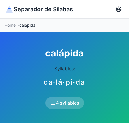
Separador de Sílabas
Home
calápida
calápida
Syllables:
ca·lá·pi·da
4 syllables