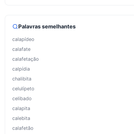
Palavras semelhantes
calapídeo
calafate
calafetação
calpídia
chalibita
celulípeto
celibado
calapita
calebita
calafetão