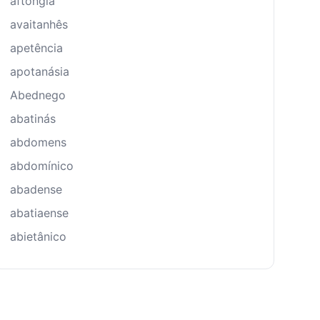
aftongia
avaitanhês
apetência
apotanásia
Abednego
abatinás
abdomens
abdomínico
abadense
abatiaense
abietânico