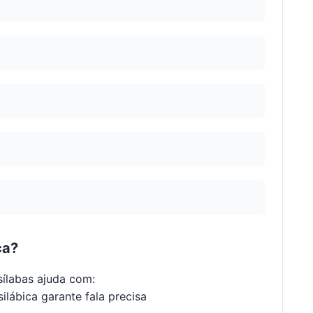
ca?
ílabas ajuda com:
ilábica garante fala precisa