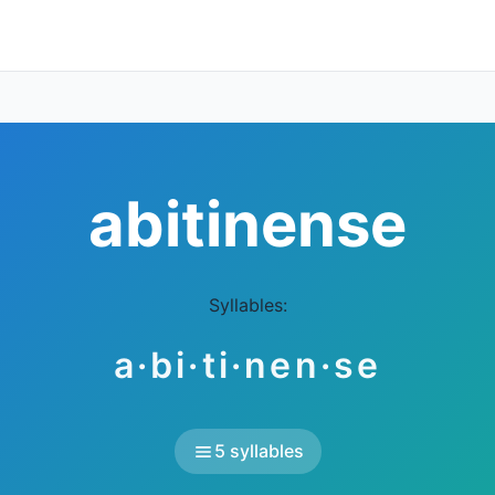
abitinense
Syllables:
a·bi·ti·nen·se
5 syllables