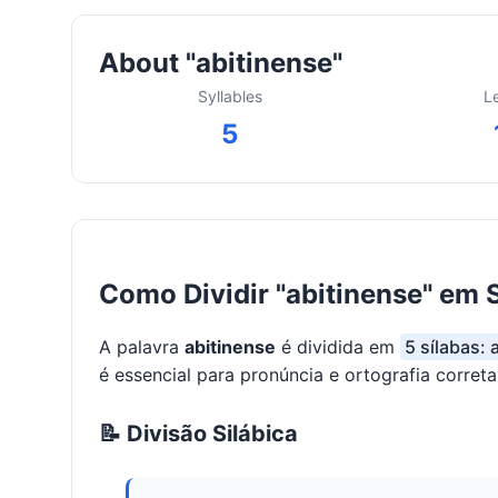
About "abitinense"
Syllables
L
5
Como Dividir "abitinense" em 
A palavra
abitinense
é dividida em
5 sílabas: 
é essencial para pronúncia e ortografia correta
📝 Divisão Silábica