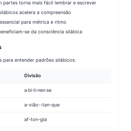
 partes torna mais fácil lembrar e escrever
ilábicos acelera a compreensão
ssencial para métrica e ritmo
neficiam-se da consciência silábica
s
 para entender padrões silábicos:
Divisão
a·bi·ti·nen·se
a-vião--tan-que
af-ton-gia