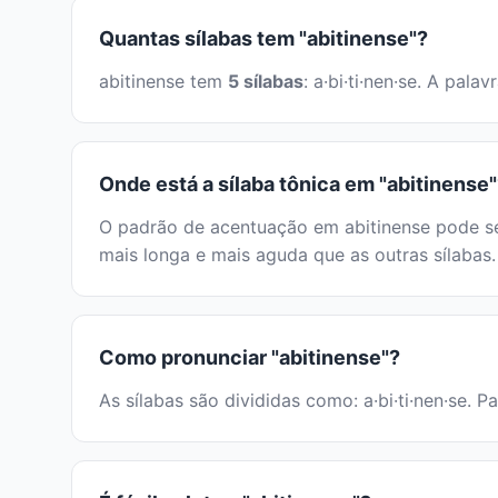
Quantas sílabas tem "abitinense"?
abitinense tem
5 sílabas
: a·bi·ti·nen·se. A pa
Onde está a sílaba tônica em "abitinense
O padrão de acentuação em abitinense pode ser
mais longa e mais aguda que as outras sílabas.
Como pronunciar "abitinense"?
As sílabas são divididas como: a·bi·ti·nen·se. P