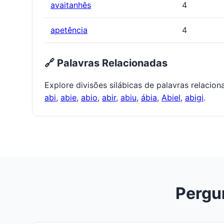
avaitanhês
4
apetência
4
🔗 Palavras Relacionadas
Explore divisões silábicas de palavras relacio
abi
,
abie
,
abio
,
abir
,
abiu
,
ábia
,
Abiel
,
abigi
.
Pergu