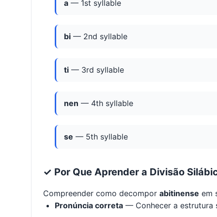
a
— 1st syllable
bi
— 2nd syllable
ti
— 3rd syllable
nen
— 4th syllable
se
— 5th syllable
✓ Por Que Aprender a Divisão Silábi
Compreender como decompor
abitinense
em s
Pronúncia correta
— Conhecer a estrutura s