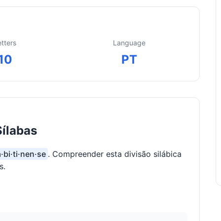
etters
Language
10
PT
Sílabas
a·bi·ti·nen·se
. Compreender esta divisão silábica
s.