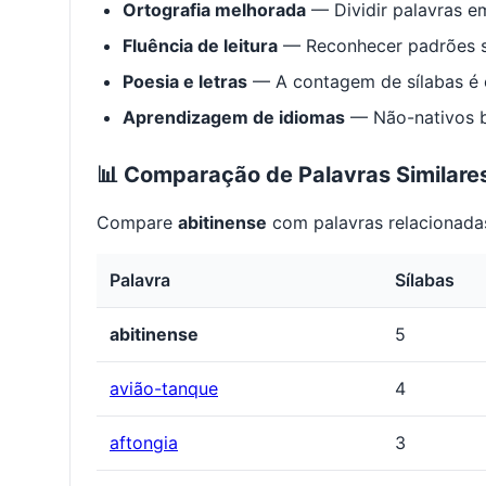
Ortografia melhorada
— Dividir palavras em
Fluência de leitura
— Reconhecer padrões s
Poesia e letras
— A contagem de sílabas é e
Aprendizagem de idiomas
— Não-nativos be
📊 Comparação de Palavras Similare
Compare
abitinense
com palavras relacionadas
Palavra
Sílabas
abitinense
5
avião-tanque
4
aftongia
3