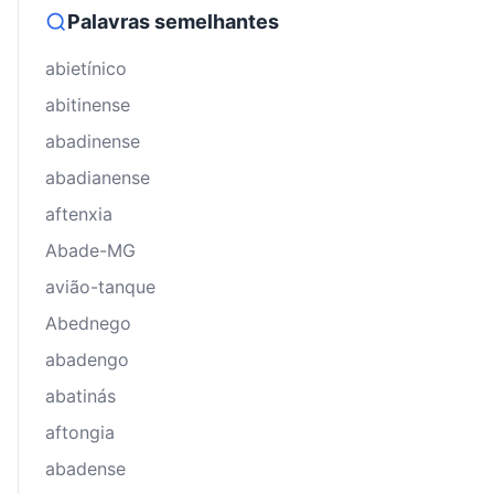
Palavras semelhantes
abietínico
abitinense
abadinense
abadianense
aftenxia
Abade-MG
avião-tanque
Abednego
abadengo
abatinás
aftongia
abadense