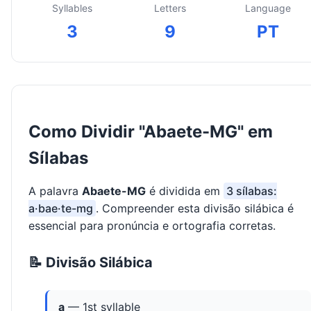
Syllables
Letters
Language
3
9
PT
Como Dividir "Abaete-MG" em
Sílabas
A palavra
Abaete-MG
é dividida em
3 sílabas:
a·bae·te-mg
. Compreender esta divisão silábica é
essencial para pronúncia e ortografia corretas.
📝 Divisão Silábica
a
— 1st syllable