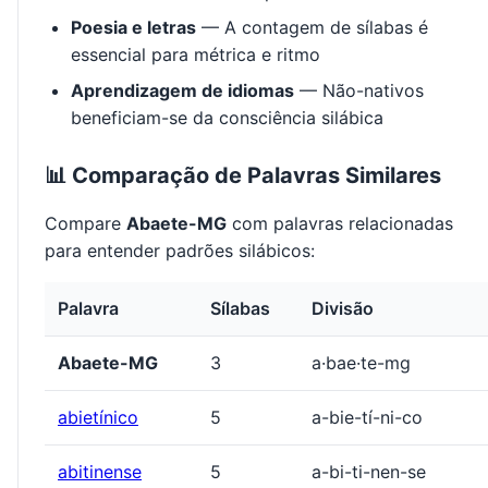
Poesia e letras
— A contagem de sílabas é
essencial para métrica e ritmo
Aprendizagem de idiomas
— Não-nativos
beneficiam-se da consciência silábica
📊 Comparação de Palavras Similares
Compare
Abaete-MG
com palavras relacionadas
para entender padrões silábicos:
Palavra
Sílabas
Divisão
Abaete-MG
3
a·bae·te-mg
abietínico
5
a-bie-tí-ni-co
abitinense
5
a-bi-ti-nen-se