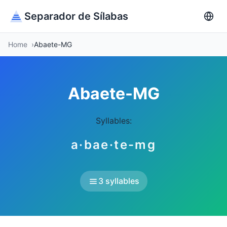
Separador de Sílabas
Home
Abaete-MG
Abaete-MG
Syllables:
a·bae·te-mg
3 syllables