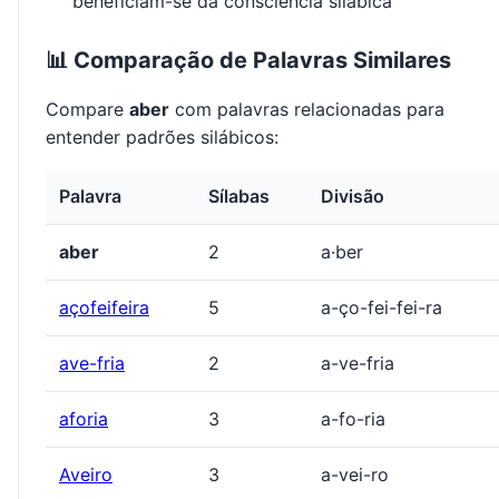
beneficiam-se da consciência silábica
📊 Comparação de Palavras Similares
Compare
aber
com palavras relacionadas para
entender padrões silábicos:
Palavra
Sílabas
Divisão
aber
2
a·ber
açofeifeira
5
a-ço-fei-fei-ra
ave-fria
2
a-ve-fria
aforia
3
a-fo-ria
Aveiro
3
a-vei-ro