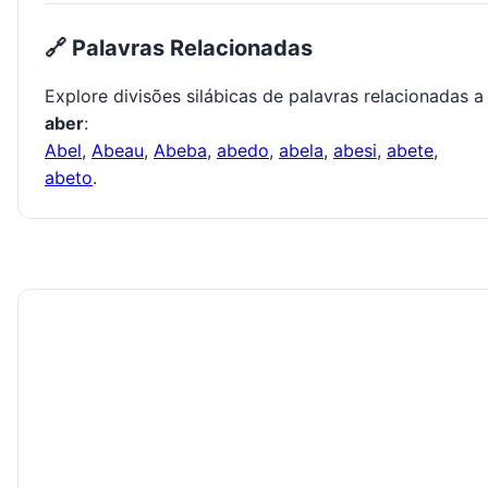
🔗 Palavras Relacionadas
Explore divisões silábicas de palavras relacionadas a
aber
:
Abel
,
Abeau
,
Abeba
,
abedo
,
abela
,
abesi
,
abete
,
abeto
.