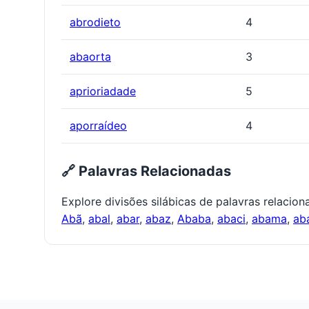
abrodieto
4
abaorta
3
aprioriadade
5
aporraídeo
4
🔗 Palavras Relacionadas
Explore divisões silábicas de palavras relacio
Abã
,
abal
,
abar
,
abaz
,
Ababa
,
abaci
,
abama
,
ab