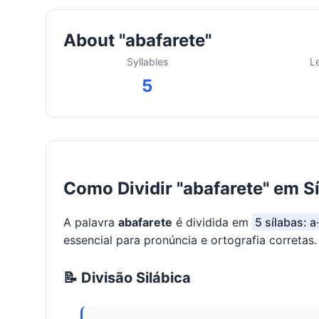
About "abafarete"
Syllables
L
5
Como Dividir "abafarete" em S
A palavra
abafarete
é dividida em
5 sílabas: a
essencial para pronúncia e ortografia corretas.
📝 Divisão Silábica