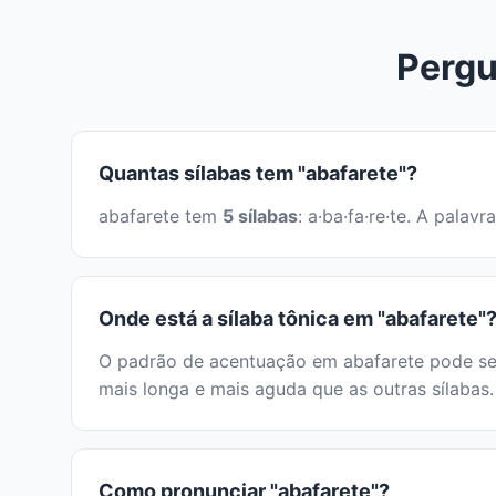
Pergu
Quantas sílabas tem "abafarete"?
abafarete tem
5 sílabas
: a·ba·fa·re·te. A pala
Onde está a sílaba tônica em "abafarete"
O padrão de acentuação em abafarete pode ser 
mais longa e mais aguda que as outras sílabas.
Como pronunciar "abafarete"?