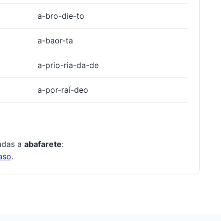
a-bro-die-to
a-baor-ta
a-prio-ria-da-de
a-por-raí-deo
nadas a
abafarete
:
aso
.