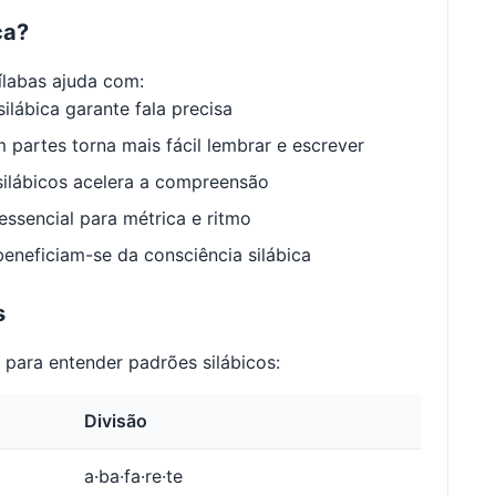
ca?
labas ajuda com:
ilábica garante fala precisa
 partes torna mais fácil lembrar e escrever
ilábicos acelera a compreensão
ssencial para métrica e ritmo
neficiam-se da consciência silábica
s
para entender padrões silábicos:
Divisão
a·ba·fa·re·te