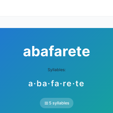
abafarete
Syllables:
a·ba·fa·re·te
5 syllables