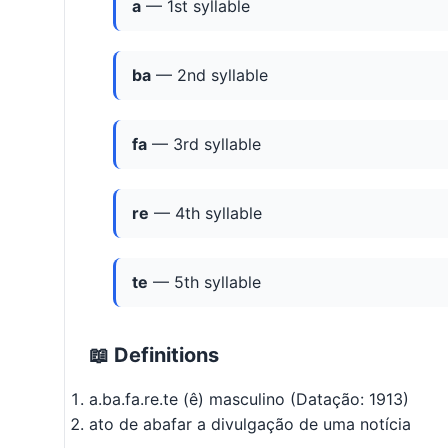
a
— 1st syllable
ba
— 2nd syllable
fa
— 3rd syllable
re
— 4th syllable
te
— 5th syllable
📖 Definitions
a.ba.fa.re.te (ê) masculino (Datação: 1913)
ato de abafar a divulgação de uma notícia