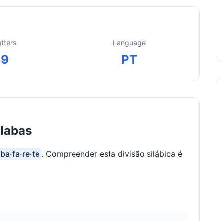
etters
Language
9
PT
ílabas
·ba·fa·re·te
. Compreender esta divisão silábica é