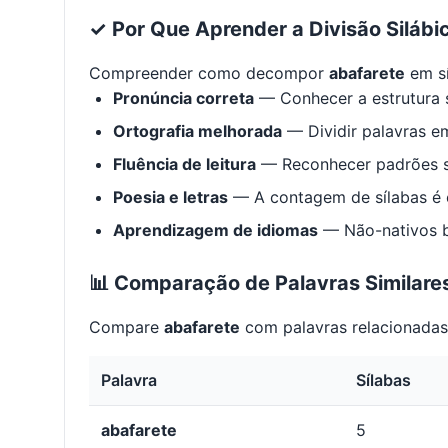
✓ Por Que Aprender a Divisão Silábi
Compreender como decompor
abafarete
em sí
Pronúncia correta
— Conhecer a estrutura s
Ortografia melhorada
— Dividir palavras em
Fluência de leitura
— Reconhecer padrões s
Poesia e letras
— A contagem de sílabas é e
Aprendizagem de idiomas
— Não-nativos be
📊 Comparação de Palavras Similare
Compare
abafarete
com palavras relacionadas 
Palavra
Sílabas
abafarete
5