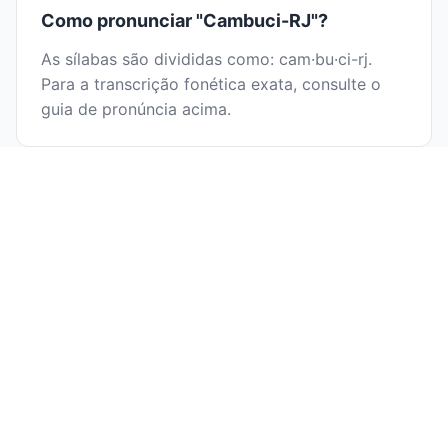
Como pronunciar "Cambuci-RJ"?
As sílabas são divididas como: cam·bu·ci-rj.
Para a transcrição fonética exata, consulte o
guia de pronúncia acima.
É fácil soletrar "Cambuci-RJ"?
Dividir Cambuci-RJ em sílabas ajuda na
ortografia: cam·bu·ci-rj. Ao pronunciar cada
sílaba separadamente, você pode identificar as
letras mais facilmente e evitar erros
ortográficos comuns.
Por que aprender a dividir "Cambuci-RJ"