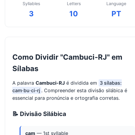
Syllables
Letters
Language
3
10
PT
Como Dividir "Cambuci-RJ" em
Sílabas
A palavra
Cambuci-RJ
é dividida em
3 sílabas:
cam·bu·ci-rj
. Compreender esta divisão silábica é
essencial para pronúncia e ortografia corretas.
📝 Divisão Silábica
cam
— 1st syllable