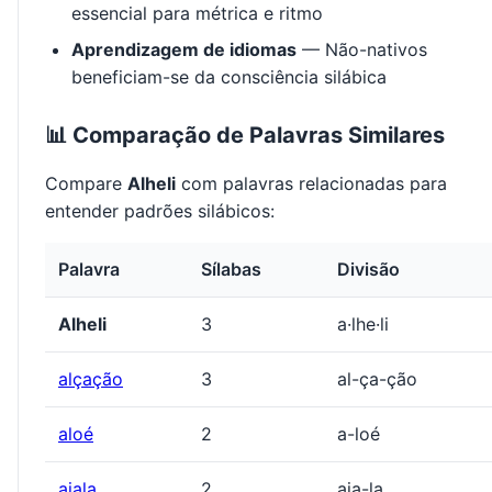
essencial para métrica e ritmo
Aprendizagem de idiomas
— Não-nativos
beneficiam-se da consciência silábica
📊 Comparação de Palavras Similares
Compare
Alheli
com palavras relacionadas para
entender padrões silábicos:
Palavra
Sílabas
Divisão
Alheli
3
a·lhe·li
alçação
3
al-ça-ção
aloé
2
a-loé
aiala
2
aia-la