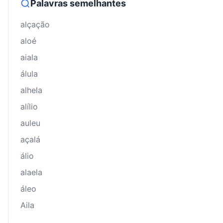
Palavras semelhantes
alçação
aloé
aiala
álula
alhela
alílio
auleu
açalá
álio
alaela
áleo
Aila