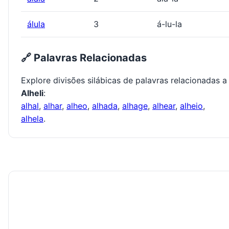
álula
3
á-lu-la
🔗 Palavras Relacionadas
Explore divisões silábicas de palavras relacionadas a
Alheli
:
alhal
,
alhar
,
alheo
,
alhada
,
alhage
,
alhear
,
alheio
,
alhela
.