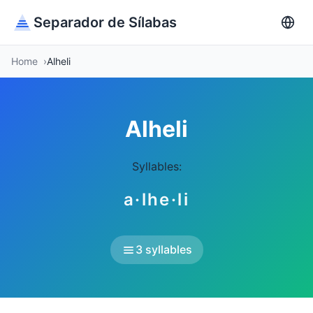
Separador de Sílabas
Home
Alheli
Alheli
Syllables:
a·lhe·li
3 syllables