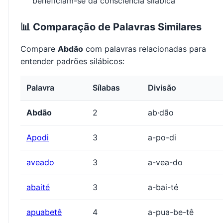
beneficiam-se da consciência silábica
📊 Comparação de Palavras Similares
Compare
Abdão
com palavras relacionadas para
entender padrões silábicos:
Palavra
Sílabas
Divisão
Abdão
2
ab·dão
Apodi
3
a-po-di
aveado
3
a-vea-do
abaité
3
a-bai-té
apuabetê
4
a-pua-be-tê