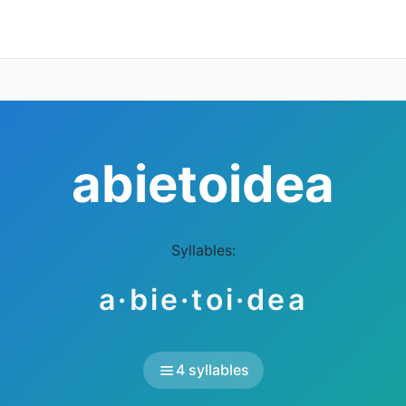
abietoidea
Syllables:
a·bie·toi·dea
4 syllables