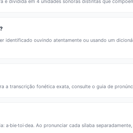
avra é dividida em 4 unidades sonoras distintas que compõ
"?
 identificado ouvindo atentamente ou usando um dicionário
ara a transcrição fonética exata, consulte o guia de pronúnc
ia: a·bie·toi·dea. Ao pronunciar cada sílaba separadamente,