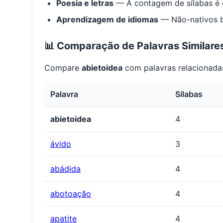
Poesia e letras
— A contagem de sílabas é e
Aprendizagem de idiomas
— Não-nativos be
📊 Comparação de Palavras Similare
Compare
abietoidea
com palavras relacionadas
Palavra
Sílabas
abietoidea
4
ávido
3
abádida
4
abotoação
4
apatite
4