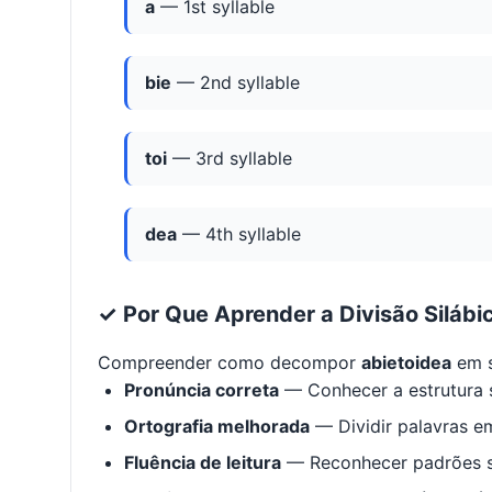
a
— 1st syllable
bie
— 2nd syllable
toi
— 3rd syllable
dea
— 4th syllable
✓ Por Que Aprender a Divisão Silábi
Compreender como decompor
abietoidea
em s
Pronúncia correta
— Conhecer a estrutura s
Ortografia melhorada
— Dividir palavras em
Fluência de leitura
— Reconhecer padrões s