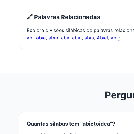
🔗 Palavras Relacionadas
Explore divisões silábicas de palavras relacio
abi
,
abie
,
abio
,
abir
,
abiu
,
ábia
,
Abiel
,
abigi
.
Pergu
Quantas sílabas tem "abietoidea"?