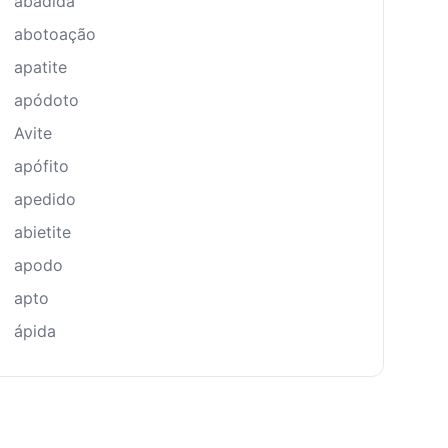
abádida
abotoação
apatite
apódoto
Avite
apófito
apedido
abietite
apodo
apto
ápida