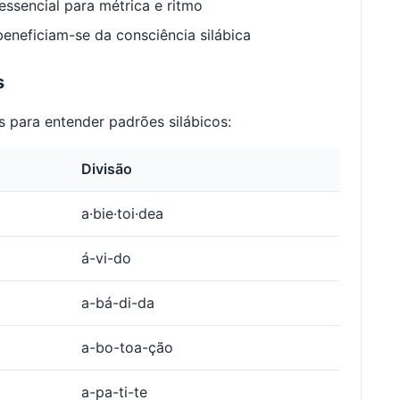
ssencial para métrica e ritmo
neficiam-se da consciência silábica
s
 para entender padrões silábicos:
Divisão
a·bie·toi·dea
á-vi-do
a-bá-di-da
a-bo-toa-ção
a-pa-ti-te