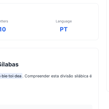
etters
Language
10
PT
Sílabas
a·bie·toi·dea
. Compreender esta divisão silábica é