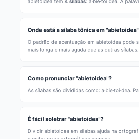
abietoidea tem
4 sílabas
: a·bie·toi·dea. A pal
Onde está a sílaba tônica em "abietoidea
O padrão de acentuação em abietoidea pode ser
mais longa e mais aguda que as outras sílabas.
Como pronunciar "abietoidea"?
As sílabas são divididas como: a·bie·toi·dea. P
É fácil soletrar "abietoidea"?
Dividir abietoidea em sílabas ajuda na ortograf
e evitar erros ortográficos comuns.