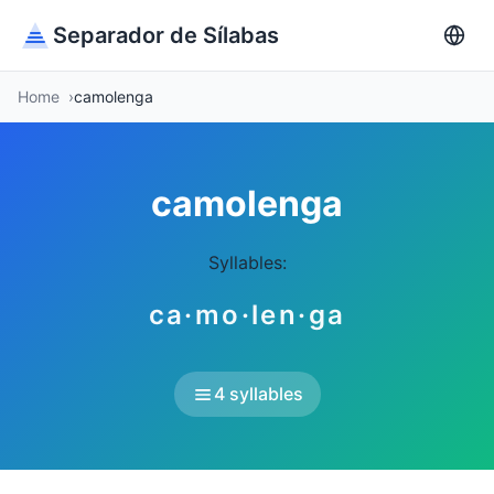
Separador de Sílabas
Home
camolenga
camolenga
Syllables:
ca·mo·len·ga
4 syllables