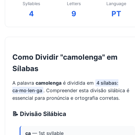
Syllables
Letters
Language
4
9
PT
Como Dividir "camolenga" em
Sílabas
A palavra
camolenga
é dividida em
4 sílabas:
ca·mo·len·ga
. Compreender esta divisão silábica é
essencial para pronúncia e ortografia corretas.
📝 Divisão Silábica
ca
— 1st syllable