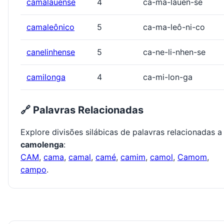
camalauense
4
ca-ma-lauen-se
camaleônico
5
ca-ma-leô-ni-co
canelinhense
5
ca-ne-li-nhen-se
camilonga
4
ca-mi-lon-ga
🔗 Palavras Relacionadas
Explore divisões silábicas de palavras relacionadas a
camolenga
:
CAM
,
cama
,
camal
,
camé
,
camim
,
camol
,
Camom
,
campo
.