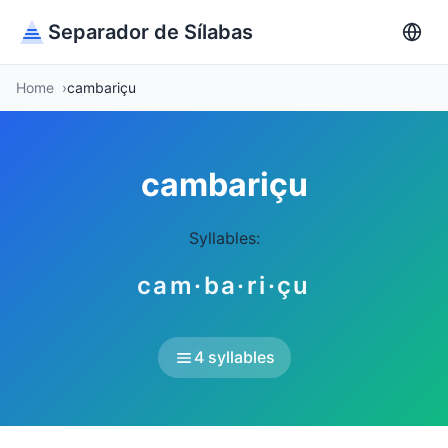
Separador de Sílabas
Home
cambariçu
cambariçu
Syllables:
cam·ba·ri·çu
4 syllables