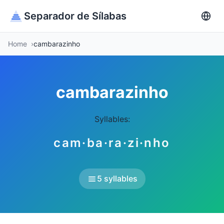
Separador de Sílabas
Home
cambarazinho
cambarazinho
Syllables:
cam·ba·ra·zi·nho
5 syllables