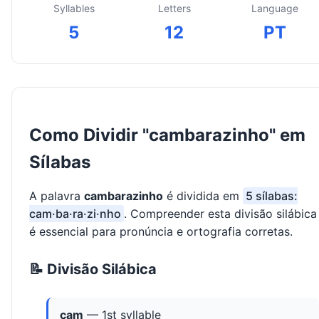
Syllables
Letters
Language
5
12
PT
Como Dividir "cambarazinho" em
Sílabas
A palavra
cambarazinho
é dividida em
5 sílabas:
cam·ba·ra·zi·nho
. Compreender esta divisão silábica
é essencial para pronúncia e ortografia corretas.
📝 Divisão Silábica
cam
— 1st syllable