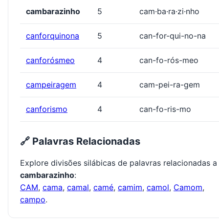
cambarazinho
5
cam·ba·ra·zi·nho
canforquinona
5
can-for-qui-no-na
canforósmeo
4
can-fo-rós-meo
campeiragem
4
cam-pei-ra-gem
canforismo
4
can-fo-ris-mo
🔗 Palavras Relacionadas
Explore divisões silábicas de palavras relacionadas a
cambarazinho
:
CAM
,
cama
,
camal
,
camé
,
camim
,
camol
,
Camom
,
campo
.