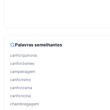
Palavras semelhantes
canforquinona
canforósmeo
campeiragem
canforismo
canforosma
canforicina
chambregagem